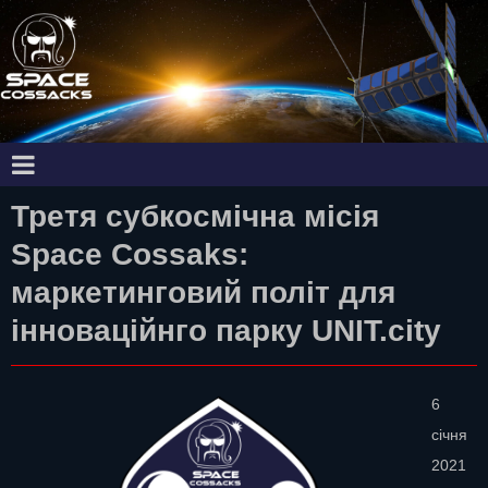
Третя субкосмічна місія
Space Cossaks:
маркетинговий політ для
інноваційнго парку UNIT.city
6
січня
2021