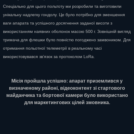
Спеціально для цього польтоту ми розробили та виготовили
унікальну надлегку гондолу. Це було потрібно для зменшення
ваги апарата та успішного досягнення заданої висоти з
використанням наявних оболонок масою 500 г. Зовнішній вигляд
тримача для флешки було повністю погоджено замвоником. Для
отримання польотної телеметрії в реальному часі
використовувався зв’язок за протоколом LoRa.
Місія пройшла успішно: апарат приземлився у
визначеному районі, відеоконтент зі стартового
майданчика та бортової камери було використано
для маркетингових цілей змовника.