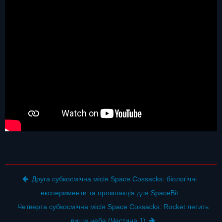
Post navigation
Друга субкосмічна місія Space Cossacks: біологічні
експерименти та промоакція для SpaceBit
Четверта субкосмічна місія Space Cossacks: Rocket летить
вище неба (Частина 1)