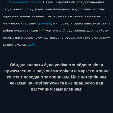
Lunar Research Service
. Разом із датчиками для дослідження
радіаційного фону, вона становила науково-дослідну частину
корисного навантаження. Також, на замовлення британського
космічного стартапу
SpaceBit
, ми провели маркетингову акцію та
зафільмували унікальний контент із Страстофери. Для прийому
телеметрії в реальному часі використовувалася стистема зв’язку
за протоколом
LoRa
.
Обидва апарати було успішно знайдено після
приземлення, а наукові матеріали й маркетинговий
контент передано замовникам. Ми з нетерпінням
чекаємо на нові запуски та вже працюємо над
наступним замовленням!